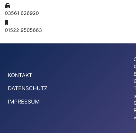
Fax:
03561 626920
Mobil:
01522 9505663
KONTAKT
G
DATENSCHUTZ
T
s
IMPRESSUM
G
v