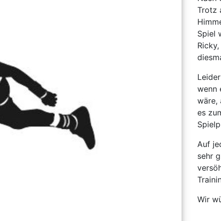
Trotz
Himmel
Spiel 
Ricky,
diesma
Leider
wenn 
wäre, 
es zum
Spielp
Auf je
sehr g
versöh
Traini
Wir w